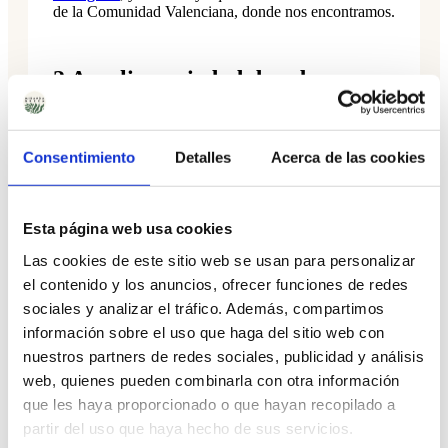
de la Comunidad Valenciana, donde nos encontramos.
2 Amplia variedad de sabores
Si eres de los más clásicos o te gusta sorprender con
sabores atípicos, encontrarás tus mermeladas aquí
Consentimiento
Detalles
Acerca de las cookies
seguro! Desde una
mermelada
de ciruela a una
exquisita mermelada «mediterráneo», todas ellas
perfectas para adaptarse a tus preferencias!
Esta página web usa cookies
Las cookies de este sitio web se usan para personalizar
el contenido y los anuncios, ofrecer funciones de redes
sociales y analizar el tráfico. Además, compartimos
3 Calidad Calidad Calidad
información sobre el uso que haga del sitio web con
nuestros partners de redes sociales, publicidad y análisis
No es solo una bonita
mermelada
, o un sabor
web, quienes pueden combinarla con otra información
original. Sus materias primas se elijen con mucho
que les haya proporcionado o que hayan recopilado a
cuidado. Nuestro proveedor de mermeladas nos
cuenta siempre como lo hacen, incluso tienen sus
partir del uso que haya hecho de sus servicios.
propios cultivos de algunas de estas frutas. Y nos