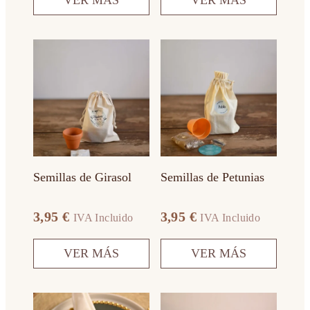
VER MÁS
VER MÁS
Este
Este
producto
producto
tiene
tiene
múltiples
múltiples
variantes.
variantes.
Las
Las
opciones
opciones
se
se
pueden
pueden
elegir
elegir
en
en
Semillas de Girasol
Semillas de Petunias
la
la
página
página
de
de
3,95
€
3,95
€
IVA Incluido
IVA Incluido
producto
producto
VER MÁS
VER MÁS
Este
Este