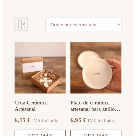
Este
producto
tiene
múltiples
variantes.
Las
opciones
se
pueden
elegir
en
Cruz Cerámica
Plato de cerámica
la
Artesanal
artesanal para anillos
página
con Nombres
de
6,15
€
6,95
€
IVA Incluido
IVA Incluido
producto