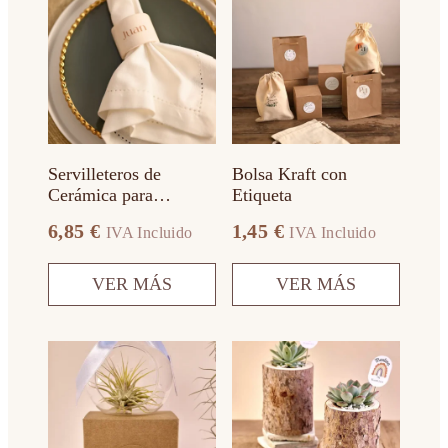
producto
producto
tiene
tiene
múltiples
múltiples
variantes.
variantes.
Las
Las
opciones
opciones
se
se
pueden
pueden
elegir
elegir
en
en
Servilleteros de
Bolsa Kraft con
la
la
Cerámica para
Etiqueta
página
página
Seatting
de
de
6,85
€
1,45
€
IVA Incluido
IVA Incluido
producto
producto
VER MÁS
VER MÁS
Este
Este
producto
producto
tiene
tiene
múltiples
múltiples
variantes.
variantes.
Las
Las