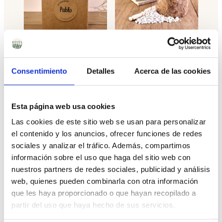
opciones
opciones
se
se
pueden
pueden
elegir
elegir
en
en
Caja Kraft
Etiquetas Cartoncillo
la
la
24 unidades
página
página
de
de
Consentimiento
Detalles
Acerca de las cookies
1,45
€
12,00
€
IVA Incluido
IVA Incluido
producto
producto
VER MÁS
VER MÁS
Esta página web usa cookies
Las cookies de este sitio web se usan para personalizar
Este
Este
el contenido y los anuncios, ofrecer funciones de redes
producto
producto
sociales y analizar el tráfico. Además, compartimos
tiene
tiene
información sobre el uso que haga del sitio web con
múltiples
múltiples
variantes.
variantes.
nuestros partners de redes sociales, publicidad y análisis
Las
Las
web, quienes pueden combinarla con otra información
opciones
opciones
que les haya proporcionado o que hayan recopilado a
se
se
pueden
pueden
partir del uso que haya hecho de sus servicios.
elegir
elegir
en
en