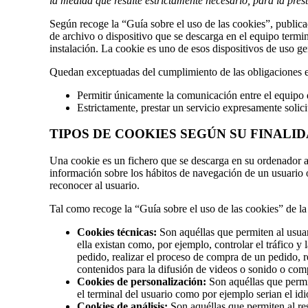
la medida que resulte estrictamente necesario, para la pres
Según recoge la “Guía sobre el uso de las cookies”, public
de archivo o dispositivo que se descarga en el equipo termi
instalación. La cookie es uno de esos dispositivos de uso 
Quedan exceptuadas del cumplimiento de las obligaciones est
Permitir únicamente la comunicación entre el equipo d
Estrictamente, prestar un servicio expresamente solici
TIPOS
DE COOKIES SEGÚN SU FINALI
Una cookie es un fichero que se descarga en su ordenador a
información sobre los hábitos de navegación de un usuario 
reconocer al usuario.
Tal como recoge la “Guía sobre el uso de las cookies” de la 
Cookies técnicas:
Son aquéllas que permiten al usuari
ella existan como, por ejemplo, controlar el tráfico y
pedido, realizar el proceso de compra de un pedido, re
contenidos para la difusión de videos o sonido o comp
Cookies de personalización:
Son aquéllas que permit
el terminal del usuario como por ejemplo serian el idi
Cookies de análisis:
Son aquéllas que permiten al res