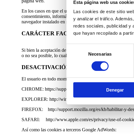
página web.
Esta página web usa cookie
En los casos en que el usuario no manifieste expresamente si
Las cookies de este sitio we
consentimiento, informándole expresamente nuestra entidad d
y analizar el tráfico. Ademá
navegador instalado en su ordenador.
redes sociales, publicidad y
CARÁCTER FACULTATIVO DE LA INST
que hayan recopilado a parti
Selección
Si bien la aceptación de la instalación de las cookies en su
Necesarias
de
o no sea posible, lo cual imposibilitaba la prestación de ser
consentimiento
DESACTIVACIÓN DE COOKIES
El usuario en todo momento podrá cambiar la configuración d
CHROME: https://support.google.com/chrome/answer/956
Denegar
EXPLORER: http://windows.microsoft.com/es-es/windows-
FIREFOX: http://support.mozilla.org/es/kb/habilitar-y-desh
SAFARI: http://www.apple.com/es/privacy/use-of-cookie
Así como las cookies a terceros Google AdWords: