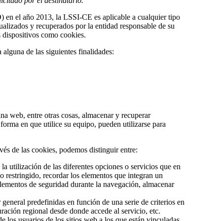
citado por el destinatario.
 en el año 2013, la LSSI-CE es aplicable a cualquier tipo
tualizados y recuperados por la entidad responsable de su
s dispositivos como cookies.
alguna de las siguientes finalidades:
na web, entre otras cosas, almacenar y recuperar
orma en que utilice su equipo, pueden utilizarse para
vés de las cookies, podemos distinguir entre:
a utilización de las diferentes opciones o servicios que en
so restringido, recordar los elementos que integran un
r elementos de seguridad durante la navegación, almacenar
 general predefinidas en función de una serie de criterios en
uración regional desde donde accede al servicio, etc.
 los usuarios de los sitios web a los que están vinculadas.