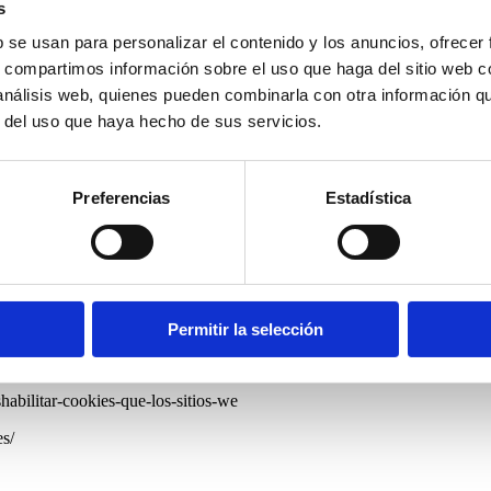
s
 acepta o no la instalación de las cookies, pero continúe utilizando la 
b se usan para personalizar el contenido y los anuncios, ofrecer
e la posibilidad de bloquear o eliminar las cookies instaladas en su eq
s, compartimos información sobre el uso que haga del sitio web 
 análisis web, quienes pueden combinarla con otra información q
ALACIÓN DE COOKIES
r del uso que haya hecho de sus servicios.
 ordenador es facultativa para usted, la negativa a su instalación puede
Preferencias
Estadística
vicios por parte de nuestra entidad a través de la mismo.
e las cookies, bloquearlas o desactivarlas. Para ello le facilitamos el
47?hl=es
Permitir la selección
vista/Block-or-allow-cookies
abilitar-cookies-que-los-sitios-we
s/