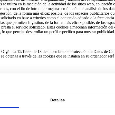
se utiliza en la medición de la actividad de los sitios web, aplicación 
ormas, con el fin de introducir mejoras en función del análisis de los da
gestión, de la forma más eficaz posible, de los espacios publicitarios qu
 solicitado en base a criterios como el contenido editado o la frecuencia
as que permiten la gestión, de la forma más eficaz posible, de los espaci
presta el servicio solicitado. Estas cookies almacenan información del 
lo que permite desarrollar un perfil específico para mostrar publicida
ey Orgánica 15/1999, de 13 de diciembre, de Protección de Datos de Ca
 obtenga a través de las cookies que se instalen en su ordenador será u
de las cookies que se instalen en su ordenador serán las siguientes entid
tamiento: JULIÁN ANDRÉS DAHER
Detalles
derá prestado a través de la marcación de la casilla relativa a la aceptac