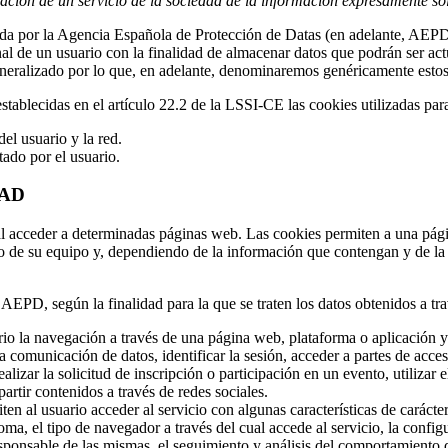
tación de un servicio de la sociedad de la información expresamente soli
ada por la Agencia Española de Protección de Datas (en adelante, AEPD)
nal de un usuario con la finalidad de almacenar datos que podrán ser ac
generalizado por lo que, en adelante, denominaremos genéricamente esto
ablecidas en el artículo 22.2 de la LSSI-CE las cookies utilizadas para 
el usuario y la red.
tado por el usuario.
DAD
l acceder a determinadas páginas web. Las cookies permiten a una pági
o de su equipo y, dependiendo de la información que contengan y de la f
AEPD, según la finalidad para la que se traten los datos obtenidos a tra
o la navegación a través de una página web, plataforma o aplicación y l
 la comunicación de datos, identificar la sesión, acceder a partes de acce
alizar la solicitud de inscripción o participación en un evento, utiliza
artir contenidos a través de redes sociales.
en al usuario acceder al servicio con algunas características de carácter
oma, el tipo de navegador a través del cual accede al servicio, la config
ponsable de las mismas, el seguimiento y análisis del comportamiento de