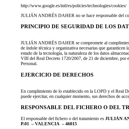
http://www.google.es/intl/es/policies/technologies/cookies/
JULIÁN ANDRÉS DAHER no se hace responsable del contenid
PRINCIPIO DE SEGURIDAD DE LOS DA
JULIÁN ANDRÉS DAHER se compromete al cumplimiento de su
de índole técnica y organizativa necesarias que garanticen l
estado de la tecnología, la naturaleza de los datos almacena
VIII del Real Decreto 1720/2007, de 21 de diciembre, por e
Personal.
EJERCICIO DE DERECHOS
En cumplimiento de lo establecido en la LOPD y el Real Dec
puede ejercitar, en cualquier momento, sus derechos de acce
RESPONSABLE DEL FICHERO O DEL T
El responsable del fichero o del tratamiento es
JULIÁN 
P.01 – VALENCIA – 46015