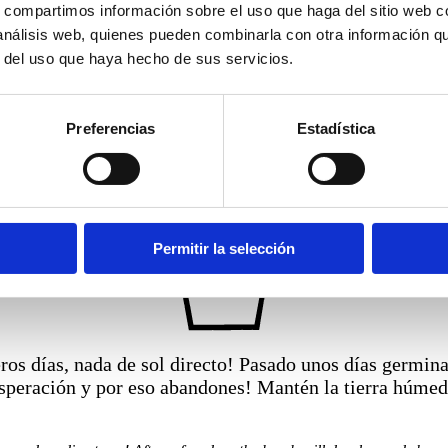
 lo posible).
s, compartimos información sobre el uso que haga del sitio web 
 análisis web, quienes pueden combinarla con otra información q
ing that the soil is wet, but the pot is not flooded. The Most important
r del uso que haya hecho de sus servicios.
Preferencias
Estadística
Permitir la selección
ros días, nada de sol directo! Pasado unos días germinar
esperación y por eso abandones! Mantén la tierra húmed