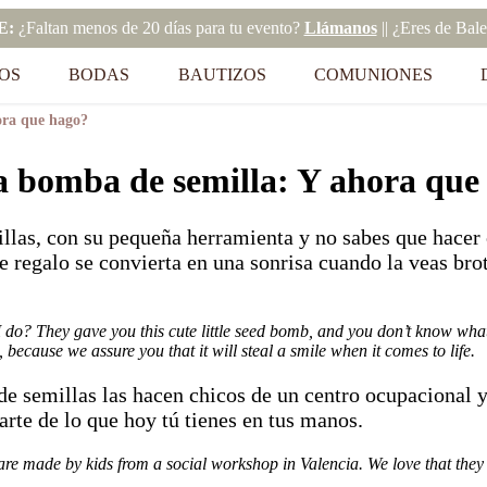
E:
¿Faltan menos de 20 días para tu evento?
Llámanos
|| ¿Eres de Bal
OS
BODAS
BAUTIZOS
COMUNIONES
ora que hago?
a bomba de semilla: Y ahora que
las, con su pequeña herramienta y no sabes que hacer 
e regalo se convierta en una sonrisa cuando la veas bro
.
? They gave you this cute little seed bomb, and you don’t know what t
, because we assure you that it will steal a smile when it comes to life.
de semillas las hacen chicos de un centro ocupacional 
rte de lo que hoy tú tienes en tus manos.
s are made by kids from a social workshop in Valencia. We love that they