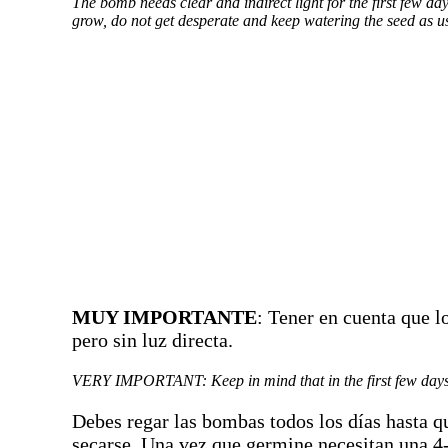
The bomb needs clear and indirect light for the first few da
grow, do not get desperate and keep watering the seed as usu
MUY IMPORTANTE
: Tener en cuenta que l
pero sin luz directa.
VERY IMPORTANT: Keep in mind that in the first few days it 
Debes regar las bombas todos los días hasta que
secarse. Una vez que germine necesitan una 4-6 