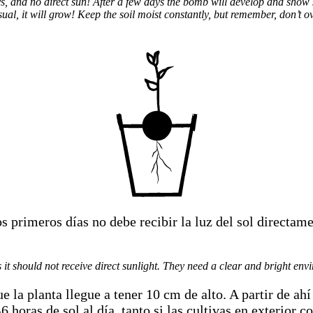
ys, and no direct sun! After a few days the bomb will develop and show s
al, it will grow! Keep the soil moist constantly, but remember, don’t ov
os primeros días no debe recibir la luz del sol directa
should not receive direct sunlight. They need a clear and bright envir
 la planta llegue a tener 10 cm de alto. A partir de ahí
horas de sol al día, tanto si las cultivas en exterior c