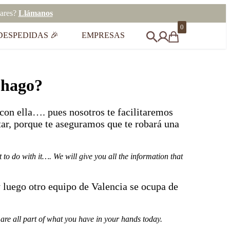
eares?
Llámanos
0
DESPEDIDAS 🎉
EMPRESAS
 hago?
con ella…. pues nosotros te facilitaremos
tar, porque te aseguramos que te robará una
o do with it…. We will give you all the information that
y luego otro equipo de Valencia se ocupa de
 are all part of what you have in your hands today.