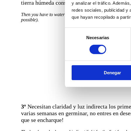
tierra húmeda constantemente (en la medida de
y analizar el tráfico. Ademá
redes sociales, publicidad y
Then you have to water the bomb without over watering. Mean
que hayan recopilado a parti
possible).
Selección
Necesarias
de
consentimiento
Denegar
3º
Necesitan claridad y luz indirecta los prime
varias semanas en germinar, no entres en des
que se encharque!