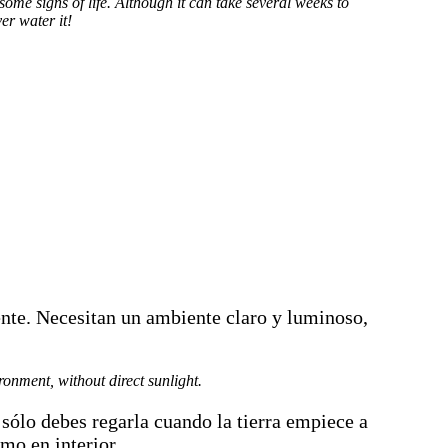
ome signs of life. Although it can take several weeks to
er water it!
mente. Necesitan un ambiente claro y luminoso,
onment, without direct sunlight.
 sólo debes regarla cuando la tierra empiece a
omo en interior.