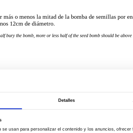
r más o menos la mitad de la bomba de semillas por enci
enos 12cm de diámetro.
t half bury the bomb, more or less half of the seed bomb should be above
Detalles
s
ecir, que la tierra esté húmeda pero que no quede la m
b se usan para personalizar el contenido y los anuncios, ofrecer