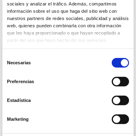
sociales y analizar el tráfico. Además, compartimos
información sobre el uso que haga del sitio web con
CACTUS
: Se caracterizan por tener tallos y
nuestros partners de redes sociales, publicidad y análisis
raíces espinosas y existen hasta 60 familias de
web, quienes pueden combinarla con otra información
cactus. Las hojas se encuentran en lo general
que les haya proporcionado o que hayan recopilado a
muy reducidas, ausentes por completo o en
forma de
espina. Los tallos son carnosos
y
partir del uso que haya hecho de sus servicios.
se adaptaron para la acumulación de agua.
Pero, ¿cuál es su característica distintiva?
La
Selección
areola
, que es un brote circular de diferente
Necesarias
de
color y textura de donde salen ya sean
espinas o pelos. Dentro de este subgrupo
consentimiento
existen muchas variedades como:
Preferencias
mammillaria, ariocarpus, cacto candelabro,
thelocactus bicolor, echinoactus, saguaro, etc.
Estadística
Marketing