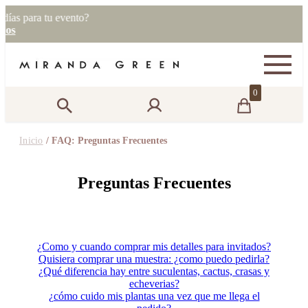
s para tu evento?
s
0
Inicio
/ FAQ: Preguntas Frecuentes
Preguntas Frecuentes
¿Como y cuando comprar mis detalles para invitados?
Quisiera comprar una muestra: ¿como puedo pedirla?
¿Qué diferencia hay entre suculentas, cactus, crasas y
echeverias?
¿cómo cuido mis plantas una vez que me llega el