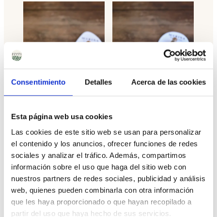
Consentimiento
Detalles
Acerca de las cookies
Semillas Apícolas para
Semillas Florales para
Abeja Felices
Mariposas
Esta página web usa cookies
3,25
€
3,25
€
IVA Incluido
IVA Incluido
Las cookies de este sitio web se usan para personalizar
el contenido y los anuncios, ofrecer funciones de redes
VER MÁS
VER MÁS
sociales y analizar el tráfico. Además, compartimos
información sobre el uso que haga del sitio web con
nuestros partners de redes sociales, publicidad y análisis
web, quienes pueden combinarla con otra información
que les haya proporcionado o que hayan recopilado a
partir del uso que haya hecho de sus servicios.