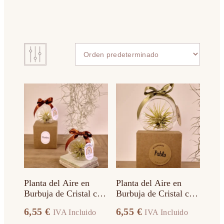
Este
Este
producto
producto
tiene
tiene
múltiples
múltiples
variantes.
variantes.
Las
Las
opciones
opciones
se
se
pueden
pueden
elegir
elegir
en
en
Planta del Aire en
Planta del Aire en
la
la
Burbuja de Cristal con
Burbuja de Cristal con
página
página
lazo Teja
lazo Verde
de
de
6,55
€
6,55
€
IVA Incluido
IVA Incluido
producto
producto