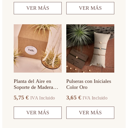
VER MÁS
VER MÁS
Este
producto
tiene
múltiples
variantes.
Las
opciones
se
pueden
elegir
en
Planta del Aire en
Pulseras con Iniciales
la
Soporte de Madera
Color Oro
página
Colgante
de
5,75
€
3,65
€
IVA Incluido
IVA Incluido
producto
VER MÁS
VER MÁS