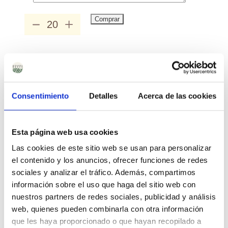
Comprar
Bomba
de
Semillas
en
Precio Total:
55.8
€
Blister
cantidad
¿Necesitas saber más sobre los envíos?
Consentimiento
Detalles
Acerca de las cookies
Saber más sobre los envíos
Esta página web usa cookies
SOSTENIBLE
KM 0
BIODEGRADABLE
Las cookies de este sitio web se usan para personalizar
el contenido y los anuncios, ofrecer funciones de redes
sociales y analizar el tráfico. Además, compartimos
DESCRIPCIÓN
información sobre el uso que haga del sitio web con
nuestros partners de redes sociales, publicidad y análisis
web, quienes pueden combinarla con otra información
que les haya proporcionado o que hayan recopilado a