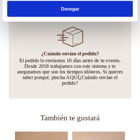
enviaremos un presupuesto y si estás de acuerdo, lo
Denegar
recibes en 24hs.
¿Cuándo envían el pedido?
El pedido lo envíamos 10 días antes de tu evento.
Desde 2018 trabajamos con este sistema y te
aseguramos que son los tiempos idóneos. Si quieres
saber porqué, pincha AQUÍ¿Cuándo envían el
pedido?
También te gustará
Este
Este
producto
producto