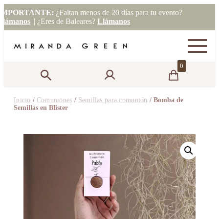
PORTANTE:
¿Faltan menos de 20 días para tu evento?
manos
|| ¿Eres de Baleares?
Llámanos
0
Inicio
/
Comuniones
/
Semillas para comunión
/ Bomba de
Semillas en Blister