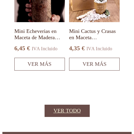
Las
Las
opciones
opciones
se
se
pueden
pueden
elegir
elegir
en
en
Mini Echeverias en
Mini Cactus y Crasas
la
la
Maceta de Madera
en Maceta
página
página
Alto
Biodegradable
de
de
6,45
€
4,35
€
IVA Incluido
IVA Incluido
producto
producto
VER MÁS
VER MÁS
VER TODO