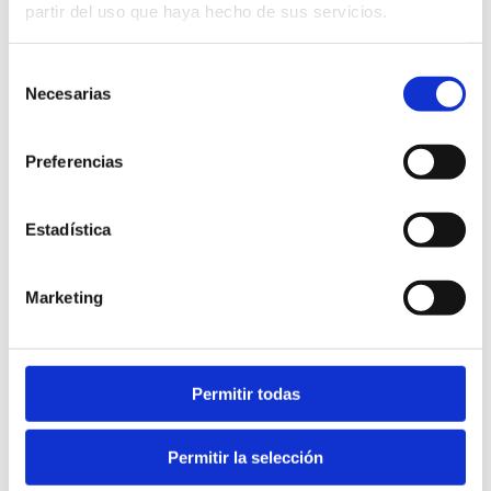
partir del uso que haya hecho de sus servicios.
Hacer tu pedido es muy fácil
Selección
Necesarias
de
consentimiento
Preferencias
¿Cuándo hacer el pedido?
Puedes hacer tu pedido hasta 30 días antes de tu
Estadística
gran día. Si quieres quedarte tranquilo y anticiparte
mucho más, sin problema!! Podrás agregar
unidades hasta 20 días antes de tu evento
Marketing
Permitir todas
¿Puedo ver antes el producto?
Coordinaremos una cita por vídeo llamada para que
lo veas en vivo, o también puedes solicitar una
Permitir la selección
muestra llamándonos
641209311
al o
escribiéndonos a
hola@mirandagreen.es
. Te