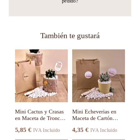
pedido?
También te gustará
Este
Este
producto
producto
tiene
tiene
múltiples
múltiples
variantes.
variantes.
Las
Las
opciones
opciones
se
se
pueden
pueden
elegir
elegir
en
en
Mini Cactus y Crasas
Mini Echeverias en
la
la
en Maceta de Tronco
Maceta de Cartón
página
página
de Madera
Reciclado
de
de
5,85
€
4,35
€
IVA Incluido
IVA Incluido
producto
producto