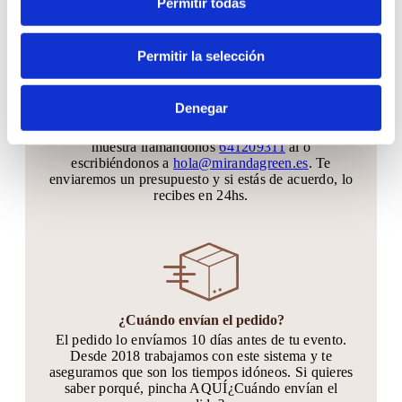
Permitir todas
Permitir la selección
¿Puedo ver antes el producto?
Denegar
Coordinaremos una cita por vídeo llamada para que
lo veas en vivo, o también puedes solicitar una
muestra llamándonos
641209311
al o
escribiéndonos a
hola@mirandagreen.es
. Te
enviaremos un presupuesto y si estás de acuerdo, lo
recibes en 24hs.
¿Cuándo envían el pedido?
El pedido lo envíamos 10 días antes de tu evento.
Desde 2018 trabajamos con este sistema y te
aseguramos que son los tiempos idóneos. Si quieres
saber porqué, pincha AQUÍ¿Cuándo envían el