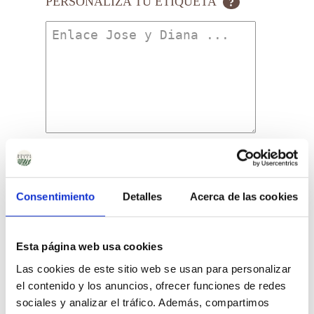
PERSONALIZA TU ETIQUETA
?
Comprar
Bomba
de
Semillas
Consentimiento
Detalles
Acerca de las cookies
en
Precio Total:
73
€
Tubo
de
Cristal
Esta página web usa cookies
¿Necesitas saber más sobre los envíos?
cantidad
Saber más sobre los envíos
Las cookies de este sitio web se usan para personalizar
el contenido y los anuncios, ofrecer funciones de redes
sociales y analizar el tráfico. Además, compartimos