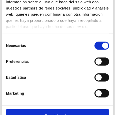
información sobre el uso que haga del sitio web con
SOSTENIBLE
KM 0
BIODEGRADABLE
nuestros partners de redes sociales, publicidad y análisis
web, quienes pueden combinarla con otra información
que les haya proporcionado o que hayan recopilado a
DESCRIPCIÓN
partir del uso que haya hecho de sus servicios.
Selección
Necesarias
de
consentimiento
Hacer tu pedido es muy fácil
Preferencias
Estadística
¿Cuándo hacer el pedido?
Marketing
Puedes hacer tu pedido hasta 30 días antes de tu
gran día. Si quieres quedarte tranquilo y anticiparte
mucho más, sin problema!! Podrás agregar
unidades hasta 20 días antes de tu evento