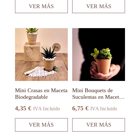
VER MÁS
VER MÁS
Este
Este
producto
producto
tiene
tiene
múltiples
múltiples
variantes.
variantes.
Las
Las
opciones
opciones
se
se
pueden
pueden
elegir
elegir
en
en
Mini Crasas en Maceta
Mini Bouquets de
la
la
Biodegradable
Suculentas en Maceta
página
página
de Barro
de
de
4,35
€
6,75
€
IVA Incluido
IVA Incluido
producto
producto
VER MÁS
VER MÁS