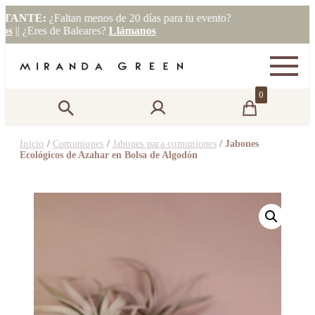
NTE:
¿Faltan menos de 20 días para tu evento?
| ¿Eres de Baleares?
Llámanos
0
Inicio
/
Comuniones
/
Jabones para comuniones
/ Jabones
Ecológicos de Azahar en Bolsa de Algodón