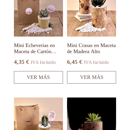
tiene
tiene
múltiples
múltiples
variantes.
variantes.
Las
Las
opciones
opciones
se
se
pueden
pueden
elegir
elegir
en
en
Mini Echeverias en
Mini Crasas en Maceta
la
la
Maceta de Cartón
de Madera Alto
página
página
Reciclado
de
de
4,35
€
6,45
€
IVA Incluido
IVA Incluido
producto
producto
VER MÁS
VER MÁS
Este
Este
producto
producto
tiene
tiene
múltiples
múltiples
variantes.
variantes.
Las
Las