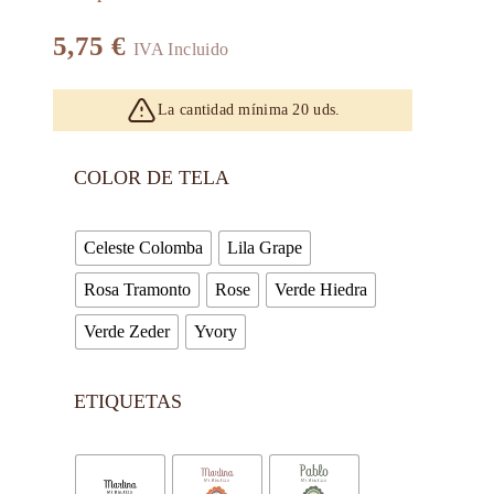
5,75
€
IVA Incluido
La cantidad mínima 20 uds.
COLOR DE TELA
Celeste Colomba
Lila Grape
Rosa Tramonto
Rose
Verde Hiedra
Verde Zeder
Yvory
ETIQUETAS