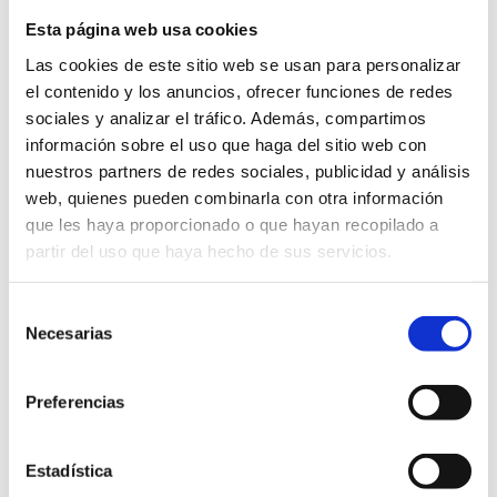
Comprar
Esta página web usa cookies
Jabones
Ecológicos
Las cookies de este sitio web se usan para personalizar
de
el contenido y los anuncios, ofrecer funciones de redes
Azahar
Precio Total:
115
€
sociales y analizar el tráfico. Además, compartimos
en
Bolsa
información sobre el uso que haga del sitio web con
de
¿Necesitas saber más sobre los envíos?
nuestros partners de redes sociales, publicidad y análisis
Algodón
Saber más sobre los envíos
web, quienes pueden combinarla con otra información
cantidad
que les haya proporcionado o que hayan recopilado a
partir del uso que haya hecho de sus servicios.
SOSTENIBLE
KM 0
BIODEGRADABLE
Selección
Necesarias
de
consentimiento
DESCRIPCIÓN
Preferencias
Estadística