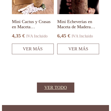
opciones
opciones
se
se
pueden
pueden
elegir
elegir
en
en
Mini Cactus y Crasas
Mini Echeverias en
la
la
en Maceta
Maceta de Madera
página
página
Biodegradable
Alto
de
de
4,35
€
6,45
€
IVA Incluido
IVA Incluido
producto
producto
VER MÁS
VER MÁS
VER TODO