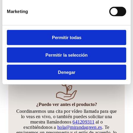
Hacer tu pedido es muy fácil
Marketing
Permitir todas
¿Cuándo hacer el pedido?
Puedes hacer tu pedido hasta 30 días antes de tu
Permitir la selección
gran día. Si quieres quedarte tranquilo y anticiparte
mucho más, sin problema!! Podrás agregar
unidades hasta 20 días antes de tu evento
Denegar
¿Puedo ver antes el producto?
Coordinaremos una cita por vídeo llamada para que
lo veas en vivo, o también puedes solicitar una
muestra llamándonos
641209311
al o
escribiéndonos a
hola@mirandagreen.es
. Te
enviaremos un presupuesto y si estás de acuerdo, lo