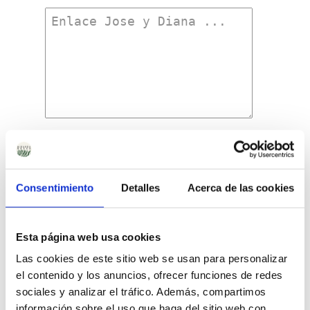
Comprar
Jabones
Ecológicos
de
Consentimiento
Detalles
Acerca de las cookies
Caléndula
Precio Total:
115
€
cantidad
¿Necesitas saber más sobre los envíos?
Esta página web usa cookies
Saber más sobre los envíos
Las cookies de este sitio web se usan para personalizar
el contenido y los anuncios, ofrecer funciones de redes
sociales y analizar el tráfico. Además, compartimos
información sobre el uso que haga del sitio web con