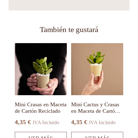
También te gustará
Este
Este
producto
producto
tiene
tiene
múltiples
múltiples
variantes.
variantes.
Las
Las
opciones
opciones
se
se
pueden
pueden
elegir
elegir
en
en
Mini Crasas en Maceta
Mini Cactus y Crasas
la
la
de Cartón Reciclado
en Maceta de Cartón
página
página
Reciclado
de
de
4,35
€
4,35
€
IVA Incluido
IVA Incluido
producto
producto