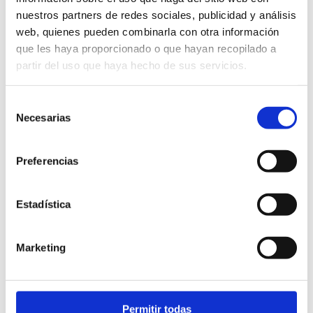
SOSTENIBLE
KM 0
BIODEGRADABLE
nuestros partners de redes sociales, publicidad y análisis
web, quienes pueden combinarla con otra información
DESCRIPCIÓN
que les haya proporcionado o que hayan recopilado a
partir del uso que haya hecho de sus servicios.
Selección
Necesarias
de
consentimiento
Hacer tu pedido es muy fácil
Preferencias
Estadística
¿Cuándo hacer el pedido?
Marketing
Puedes hacer tu pedido hasta 30 días antes de tu
gran día. Si quieres quedarte tranquilo y anticiparte
mucho más, sin problema!! Podrás agregar
unidades hasta 20 días antes de tu evento
Permitir todas