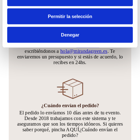
Permitir la selección
¿Puedo ver antes el producto?
Coordinaremos una cita por vídeo llamada para que
Denegar
lo veas en vivo, o también puedes solicitar una
muestra llamándonos
641209311
al o
escribiéndonos a
hola@mirandagreen.es
. Te
enviaremos un presupuesto y si estás de acuerdo, lo
recibes en 24hs.
¿Cuándo envían el pedido?
El pedido lo envíamos 10 días antes de tu evento.
Desde 2018 trabajamos con este sistema y te
aseguramos que son los tiempos idóneos. Si quieres
saber porqué, pincha AQUÍ¿Cuándo envían el
pedido?