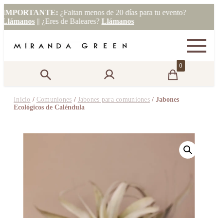
PORTANTE:
¿Faltan menos de 20 días para tu evento?
ámanos
|| ¿Eres de Baleares?
Llámanos
0
Inicio
/
Comuniones
/
Jabones para comuniones
/ Jabones
Ecológicos de Caléndula