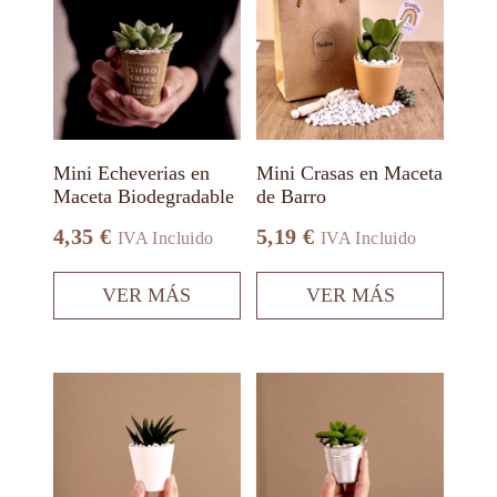
tiene
tiene
múltiples
múltiples
variantes.
variantes.
Las
Las
opciones
opciones
se
se
pueden
pueden
elegir
elegir
en
en
Mini Echeverias en
Mini Crasas en Maceta
la
la
Maceta Biodegradable
de Barro
página
página
de
de
4,35
€
5,19
€
IVA Incluido
IVA Incluido
producto
producto
VER MÁS
VER MÁS
Este
Este
producto
producto
tiene
tiene
múltiples
múltiples
variantes.
variantes.
Las
Las