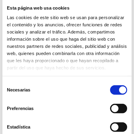
Comprar
Esta página web usa cookies
Jabones
Ecológicos
Las cookies de este sitio web se usan para personalizar
de
el contenido y los anuncios, ofrecer funciones de redes
Caléndula
Precio Total:
115
€
sociales y analizar el tráfico. Además, compartimos
en
Bolsa
información sobre el uso que haga del sitio web con
de
¿Necesitas saber más sobre los envíos?
nuestros partners de redes sociales, publicidad y análisis
Algodón
Saber más sobre los envíos
web, quienes pueden combinarla con otra información
cantidad
que les haya proporcionado o que hayan recopilado a
partir del uso que haya hecho de sus servicios.
SOSTENIBLE
KM 0
BIODEGRADABLE
Selección
Necesarias
de
consentimiento
DESCRIPCIÓN
Preferencias
Estadística