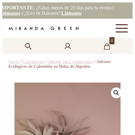
PORTANTE:
¿Faltan menos de 20 días para tu evento?
manos
|| ¿Eres de Baleares?
Llámanos
0
Inicio
/
Comuniones
/
Jabones para comuniones
/ Jabones
Ecológicos de Caléndula en Bolsa de Algodón