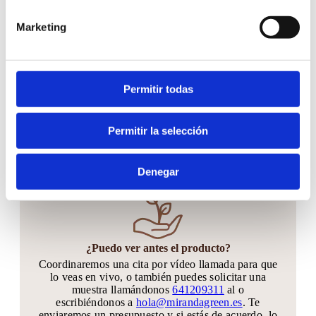
Hacer tu pedido es muy fácil
Marketing
Permitir todas
¿Cuándo hacer el pedido?
Puedes hacer tu pedido hasta 30 días antes de tu
Permitir la selección
gran día. Si quieres quedarte tranquilo y anticiparte
mucho más, sin problema!! Podrás agregar
unidades hasta 20 días antes de tu evento
Denegar
¿Puedo ver antes el producto?
Coordinaremos una cita por vídeo llamada para que
lo veas en vivo, o también puedes solicitar una
muestra llamándonos
641209311
al o
escribiéndonos a
hola@mirandagreen.es
. Te
enviaremos un presupuesto y si estás de acuerdo, lo