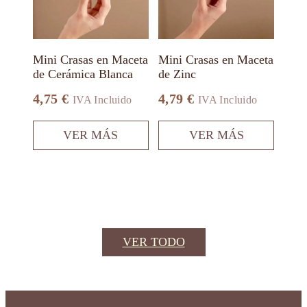
opciones
opciones
se
se
pueden
pueden
elegir
elegir
en
en
Mini Crasas en Maceta
Mini Crasas en Maceta
la
la
de Cerámica Blanca
de Zinc
página
página
de
de
4,75
€
4,79
€
IVA Incluido
IVA Incluido
producto
producto
VER MÁS
VER MÁS
VER TODO