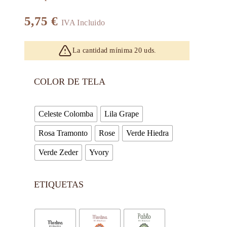
5,75
€
IVA Incluido
La cantidad mínima 20 uds.
COLOR DE TELA
Celeste Colomba
Lila Grape
Rosa Tramonto
Rose
Verde Hiedra
Verde Zeder
Yvory
ETIQUETAS