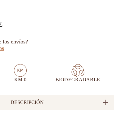
€
e los envíos?
os
KM 0
BIODEGRADABLE
DESCRIPCIÓN