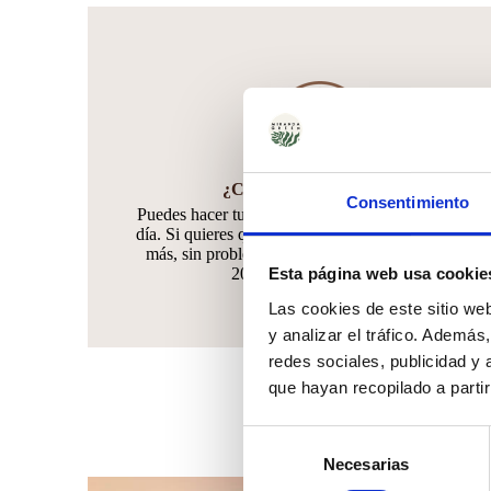
¿Cuándo hacer el pedido?
Consentimiento
Puedes hacer tu pedido hasta 30 días antes de tu gr
día. Si quieres quedarte tranquilo y anticiparte muc
más, sin problema!! Podrás agregar unidades hast
Esta página web usa cookie
20 días antes de tu evento
Las cookies de este sitio we
y analizar el tráfico. Ademá
redes sociales, publicidad y
que hayan recopilado a parti
Selección
Necesarias
de
Este
Este
consentimiento