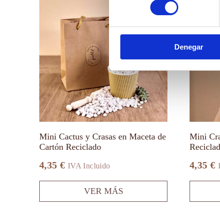
producto
producto
tiene
tiene
múltiples
múltiples
variantes.
variantes.
Las
Las
Denegar
opciones
opciones
se
se
pueden
pueden
elegir
elegir
en
en
la
la
página
página
de
de
producto
producto
Mini Cactus y Crasas en Maceta de
Mini Cr
Cartón Reciclado
Recicla
4,35
€
4,35
€
IVA Incluido
VER MÁS