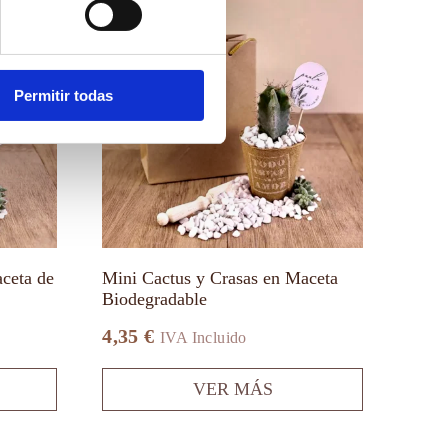
producto
tiene
múltiples
variantes.
Las
Permitir todas
opciones
se
pueden
elegir
en
la
página
de
producto
ceta de
Mini Cactus y Crasas en Maceta
Biodegradable
4,35
€
IVA Incluido
VER MÁS