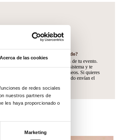
¿Cuándo envían el pedido?
Acerca de las cookies
El pedido lo envíamos 10 días antes de tu evento.
Desde 2018 trabajamos con este sistema y te
aseguramos que son los tiempos idóneos. Si quieres
saber porqué, pincha AQUÍ¿Cuándo envían el
pedido?
 funciones de redes sociales
con nuestros partners de
ue les haya proporcionado o
Marketing
Este