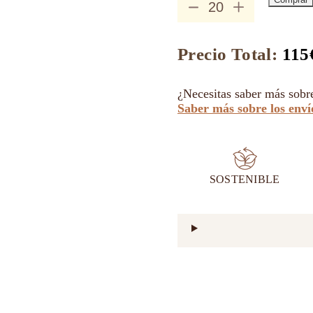
Jabones
Ecológicos
de
Caléndula
Precio Total:
115
cantidad
¿Necesitas saber más sobr
Saber más sobre los enví
SOSTENIBLE