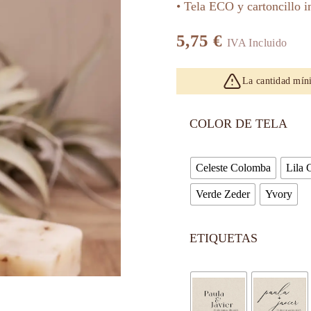
• Tela ECO y cartoncillo 
5,75
€
IVA Incluido
La cantidad mín
COLOR DE TELA
Celeste Colomba
Lila 
Verde Zeder
Yvory
ETIQUETAS