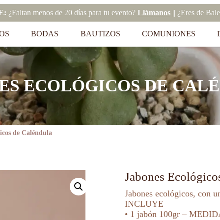
E:
¿Faltan menos de 20 días para tu evento?
Llámanos
|| ¿Eres de Bal
OS
BODAS
BAUTIZOS
COMUNIONES
ES ECOLÓGICOS DE CAL
icos de Caléndula
Jabones Ecológico
Jabones ecológicos, con un
INCLUYE
• 1 jabón 100gr – MEDID