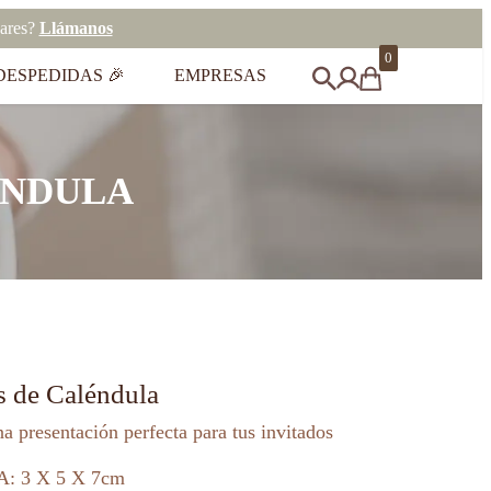
eares?
Llámanos
0
DESPEDIDAS 🎉
EMPRESAS
ÉNDULA
s de Caléndula
a presentación perfecta para tus invitados
A: 3 X 5 X 7cm