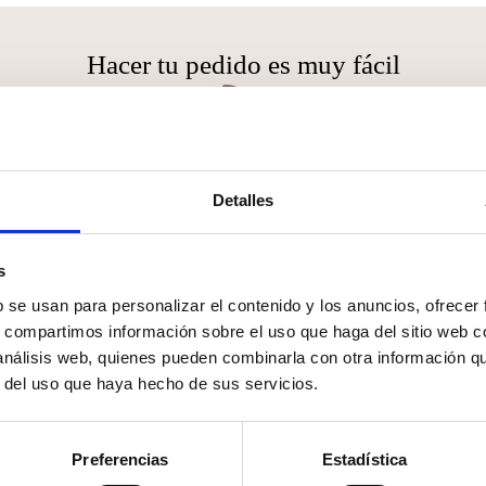
Hacer tu pedido es muy fácil
¿Puedo ver antes el producto?
Coordinaremos una cita por vídeo llamada para que
Detalles
an
lo veas en vivo, o también puedes solicitar una
ho
muestra llamándonos
641209311
al o escribiéndonos
a
a
hola@mirandagreen.es
. Te enviaremos un
s
presupuesto y si estás de acuerdo, lo recibes en 24hs.
b se usan para personalizar el contenido y los anuncios, ofrecer
s, compartimos información sobre el uso que haga del sitio web 
 análisis web, quienes pueden combinarla con otra información q
r del uso que haya hecho de sus servicios.
También te gustará
Preferencias
Estadística
Este