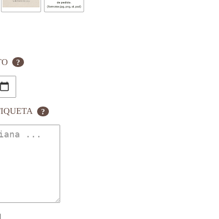
TO
?
TIQUETA
?