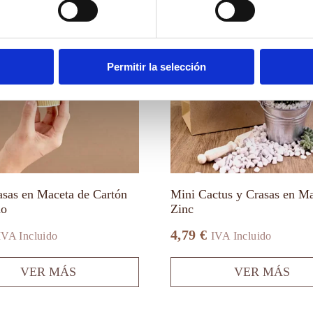
producto
tiene
múltiples
variantes.
Las
Permitir la selección
opciones
se
pueden
elegir
en
la
página
de
producto
asas en Maceta de Cartón
Mini Cactus y Crasas en Ma
do
Zinc
4,79
€
IVA Incluido
IVA Incluido
VER MÁS
VER MÁS