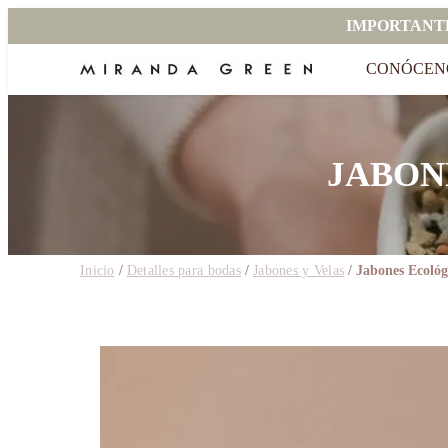
IMPORTANT
CONÓCEN
JABON
Inicio
/
Detalles para bodas
/
Jabones y Velas
/ Jabones Ecológ