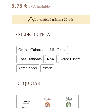
5,75
€
IVA Incluido
La cantidad mínima 20 uds.
COLOR DE TELA
Celeste Colomba
Lila Grape
Rosa Tramonto
Rose
Verde Hiedra
Verde Zeder
Yvory
ETIQUETAS