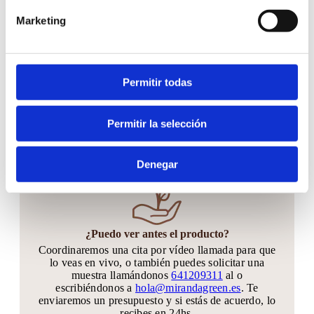
Hacer tu pedido es muy fácil
Marketing
Permitir todas
¿Cuándo hacer el pedido?
Puedes hacer tu pedido hasta 30 días antes de tu
gran día. Si quieres quedarte tranquilo y anticiparte
Permitir la selección
mucho más, sin problema!! Podrás agregar
unidades hasta 20 días antes de tu evento
Denegar
¿Puedo ver antes el producto?
Coordinaremos una cita por vídeo llamada para que
lo veas en vivo, o también puedes solicitar una
muestra llamándonos
641209311
al o
escribiéndonos a
hola@mirandagreen.es
. Te
enviaremos un presupuesto y si estás de acuerdo, lo
recibes en 24hs.