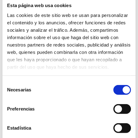
Comprar
Esta página web usa cookies
Jabones
Ecológicos
Las cookies de este sitio web se usan para personalizar
de
el contenido y los anuncios, ofrecer funciones de redes
Romero
Precio Total:
115
€
en
sociales y analizar el tráfico. Además, compartimos
Bolsa
información sobre el uso que haga del sitio web con
de
¿Necesitas saber más sobre los envíos?
nuestros partners de redes sociales, publicidad y análisis
Algodón
Saber más sobre los envíos
cantidad
web, quienes pueden combinarla con otra información
que les haya proporcionado o que hayan recopilado a
partir del uso que haya hecho de sus servicios.
SOSTENIBLE
KM 0
BIODEGRADABLE
Selección
Necesarias
de
DESCRIPCIÓN
consentimiento
Preferencias
Estadística