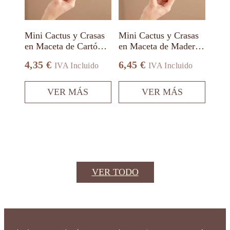
se
se
pueden
pueden
elegir
elegir
en
en
Mini Cactus y Crasas
Mini Cactus y Crasas
la
la
en Maceta de Cartón
en Maceta de Madera
página
página
Reciclado
Alto
de
de
4,35
€
6,45
€
IVA Incluido
IVA Incluido
producto
producto
VER MÁS
VER MÁS
VER TODO