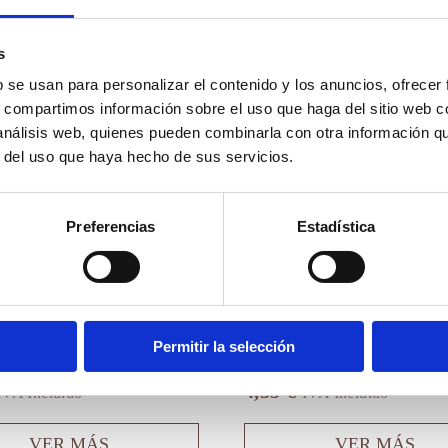
Este
s
producto
b se usan para personalizar el contenido y los anuncios, ofrecer
tiene
múltiples
s, compartimos información sobre el uso que haga del sitio web 
variantes.
 análisis web, quienes pueden combinarla con otra información q
Las
r del uso que haya hecho de sus servicios.
opciones
se
pueden
elegir
Preferencias
Estadística
en
la
página
de
producto
asas en Maceta
Mini Crasas en Maceta de 
Permitir la selección
adable
Reciclado
4,35
€
IVA Incluido
IVA Incluido
VER MÁS
VER MÁS