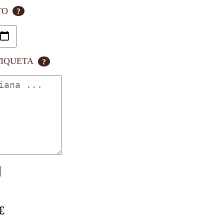
TO
?
TIQUETA
?
€