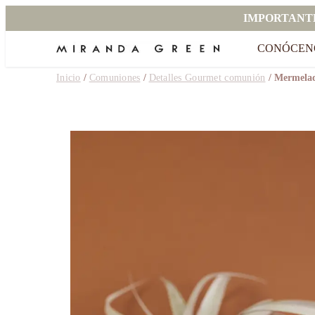
IMPORTANT
CONÓCEN
Inicio
/
Comuniones
/
Detalles Gourmet comunión
/ Mermelad