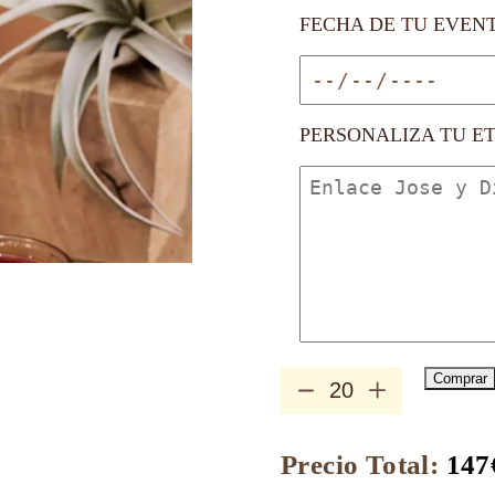
FECHA DE TU EVEN
PERSONALIZA TU E
Comprar
Mermelada
Artesanal
de
Cerezas
Precio Total:
147
cantidad