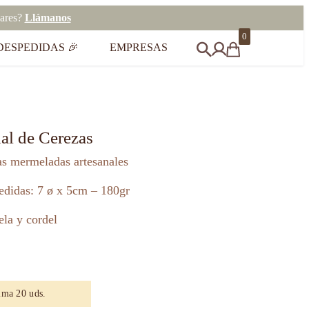
eares?
Llámanos
0
DESPEDIDAS 🎉
EMPRESAS
al de Cerezas
as mermeladas artesanales
edidas: 7 ø x 5cm – 180gr
ela y cordel
ima 20 uds.