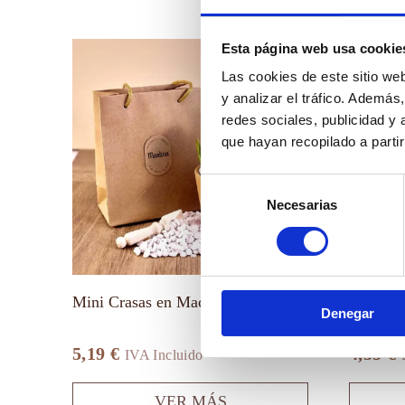
Este
Este
Esta página web usa cookie
producto
producto
Las cookies de este sitio we
tiene
tiene
múltiples
múltiples
y analizar el tráfico. Ademá
variantes.
variantes.
redes sociales, publicidad y
Las
Las
que hayan recopilado a parti
opciones
opciones
se
se
pueden
pueden
Selección
elegir
elegir
Necesarias
de
en
en
la
la
consentimiento
página
página
de
de
producto
producto
Mini Crasas en Maceta de Barro
Mini Cr
Denegar
Biodegr
5,19
€
4,35
€
IVA Incluido
VER MÁS