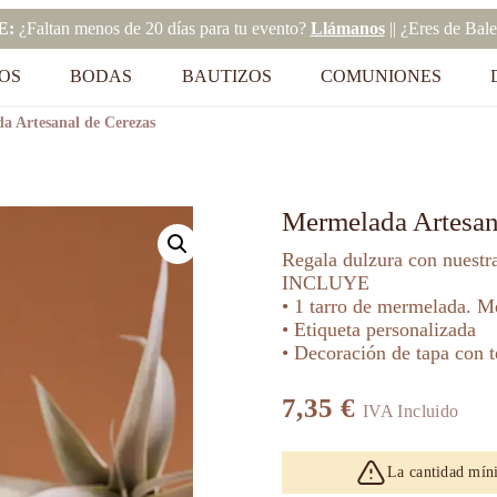
E:
¿Faltan menos de 20 días para tu evento?
Llámanos
|| ¿Eres de Bal
OS
BODAS
BAUTIZOS
COMUNIONES
a Artesanal de Cerezas
Mermelada Artesan
Regala dulzura con nuestr
INCLUYE
• 1 tarro de mermelada. M
• Etiqueta personalizada
• Decoración de tapa con t
7,35
€
IVA Incluido
La cantidad mín