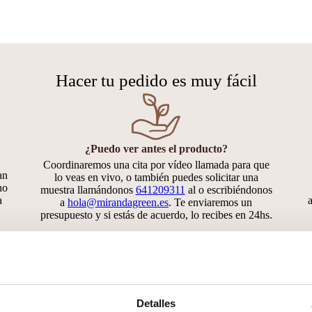
Hacer tu pedido es muy fácil
¿Puedo ver antes el producto?
Coordinaremos una cita por vídeo llamada para que
an
lo veas en vivo, o también puedes solicitar una
ho
muestra llamándonos
641209311
al o escribiéndonos
a
a
hola@mirandagreen.es
. Te enviaremos un
presupuesto y si estás de acuerdo, lo recibes en 24hs.
También te gustará
Detalles