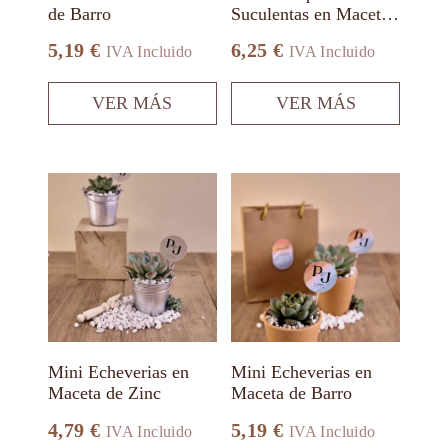
de Barro
Suculentas en Maceta
página
página
Biodegradable
de
de
5,19
€
6,25
€
IVA Incluido
IVA Incluido
producto
producto
VER MÁS
VER MÁS
Este
Este
producto
producto
tiene
tiene
múltiples
múltiples
variantes.
variantes.
Las
Las
opciones
opciones
se
se
pueden
pueden
elegir
elegir
en
en
Mini Echeverias en
Mini Echeverias en
la
la
Maceta de Zinc
Maceta de Barro
página
página
de
de
4,79
€
5,19
€
IVA Incluido
IVA Incluido
producto
producto