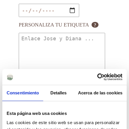
PERSONALIZA TU ETIQUETA
?
Comprar
Consentimiento
Detalles
Acerca de las cookies
Mermelada
Artesanal
Esencia
del
Precio Total:
147
€
Esta página web usa cookies
Mediterráneo
cantidad
Las cookies de este sitio web se usan para personalizar
¿Necesitas saber más sobre los envíos?