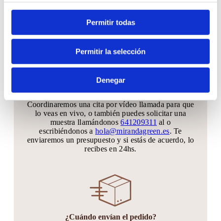
Puedes hacer tu pedido hasta 30 días antes de tu
gran día. Si quieres quedarte tranquilo y anticiparte
Permitir todas
mucho más, sin problema!! Podrás agregar
unidades hasta 20 días antes de tu evento
Permitir la selección
Denegar
¿Puedo ver antes el producto?
Coordinaremos una cita por vídeo llamada para que
lo veas en vivo, o también puedes solicitar una
muestra llamándonos
641209311
al o
escribiéndonos a
hola@mirandagreen.es
. Te
enviaremos un presupuesto y si estás de acuerdo, lo
recibes en 24hs.
¿Cuándo envían el pedido?