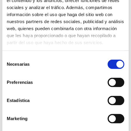
el contenido y los anuncios, ofrecer funciones de redes
Saber más sobre los envíos
sociales y analizar el tráfico. Además, compartimos
información sobre el uso que haga del sitio web con
nuestros partners de redes sociales, publicidad y análisis
web, quienes pueden combinarla con otra información
SOSTENIBLE
KM 0
BIODEGRADABLE
que les haya proporcionado o que hayan recopilado a
partir del uso que haya hecho de sus servicios.
DESCRIPCIÓN
Selección
Necesarias
de
consentimiento
Preferencias
Hacer tu pedido es muy fácil
Estadística
Marketing
¿Cuándo hacer el pedido?