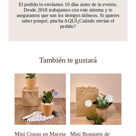
El pedido lo envíamos 10 días antes de tu evento.
Desde 2018 trabajamos con este sistema y te
aseguramos que son los tiempos idóneos. Si quieres
saber porqué, pincha AQUÍ¿Cuándo envían el
pedido?
También te gustará
Este
Este
producto
producto
tiene
tiene
múltiples
múltiples
variantes.
variantes.
Las
Las
opciones
opciones
se
se
pueden
pueden
elegir
elegir
en
en
Mini Crasas en Maceta
Mini Bouquets de
la
la