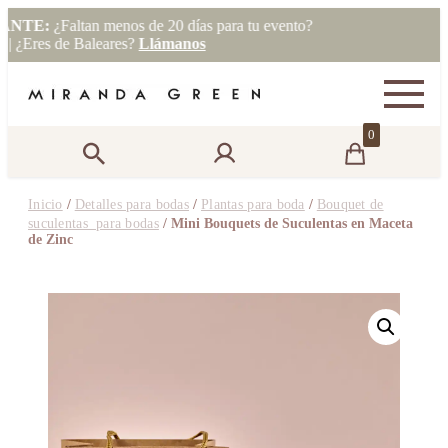
altan menos de 20 días para tu evento?
de Baleares?
Llámanos
0
Inicio
/
Detalles para bodas
/
Plantas para boda
/
Bouquet de
suculentas para bodas
/ Mini Bouquets de Suculentas en Maceta
de Zinc