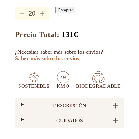
Comprar
Mini
Bouquets
de
Suculentas
Precio Total:
131
€
en
Maceta
de
¿Necesitas saber más sobre los envíos?
Zinc
Saber más sobre los envíos
cantidad
SOSTENIBLE
KM 0
BIODEGRADABLE
DESCRIPCIÓN
CUIDADOS