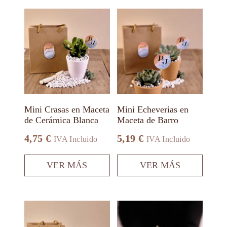
Este
Este
producto
producto
tiene
tiene
múltiples
múltiples
variantes.
variantes.
Las
Las
opciones
opciones
se
se
pueden
pueden
elegir
elegir
en
en
Mini Crasas en Maceta
Mini Echeverias en
la
la
de Cerámica Blanca
Maceta de Barro
página
página
de
de
4,75
€
5,19
€
IVA Incluido
IVA Incluido
producto
producto
VER MÁS
VER MÁS
Este
Este
producto
producto
tiene
tiene