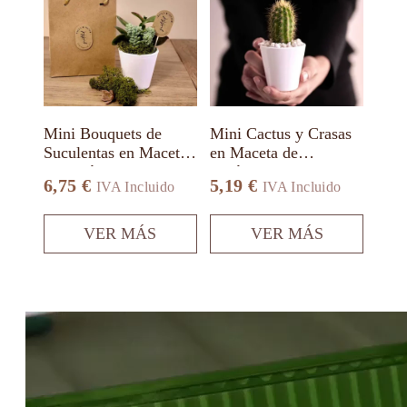
múltiples
múltiples
variantes.
variantes.
Las
Las
opciones
opciones
se
se
pueden
pueden
elegir
elegir
en
en
Mini Bouquets de
Mini Cactus y Crasas
la
la
Suculentas en Maceta
en Maceta de
página
página
de Cerámica Blanca
Cerámica Blanca
de
de
6,75
€
5,19
€
IVA Incluido
IVA Incluido
producto
producto
VER MÁS
VER MÁS