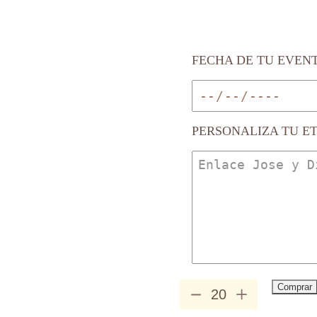
FECHA DE TU EVEN
PERSONALIZA TU E
Comprar
Mini
Echeverias