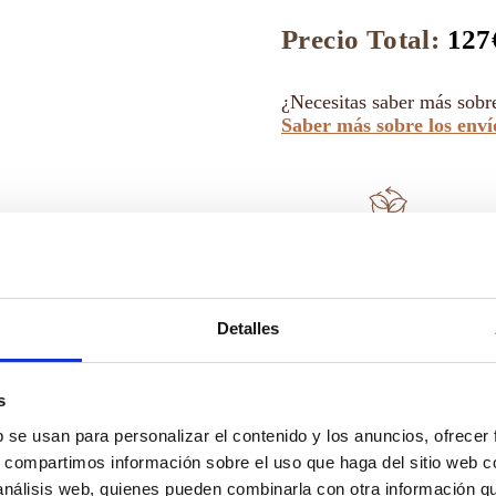
en
Maceta
Precio Total:
127
de
Cerámica
Estampada
¿Necesitas saber más sobr
para
Saber más sobre los enví
Sitting
cantidad
SOSTENIBLE
Detalles
s
b se usan para personalizar el contenido y los anuncios, ofrecer
s, compartimos información sobre el uso que haga del sitio web 
 análisis web, quienes pueden combinarla con otra información q