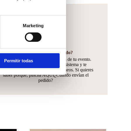
Marketing
¿Cuándo envían el pedido?
El pedido lo envíamos 10 días antes de tu evento.
Permitir todas
Desde 2018 trabajamos con este sistema y te
aseguramos que son los tiempos idóneos. Si quieres
saber porqué, pincha AQUÍ¿Cuándo envían el
pedido?