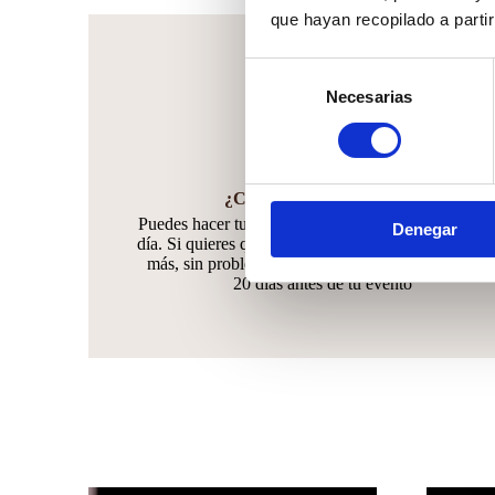
que hayan recopilado a parti
Selección
Necesarias
de
consentimiento
¿Cuándo hacer el pedido?
Puedes hacer tu pedido hasta 30 días antes de tu gr
Denegar
día. Si quieres quedarte tranquilo y anticiparte muc
más, sin problema!! Podrás agregar unidades hast
20 días antes de tu evento