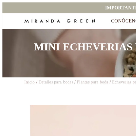
IMPORTANT
CONÓCEN
MINI ECHEVERIAS
Inicio
/
Detalles para bodas
/
Plantas para boda
/
Echeverias p