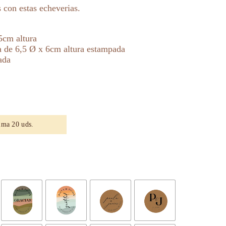
s con estas echeverias.
5cm altura
a de 6,5 Ø x 6cm altura estampada
ada
ima 20 uds.