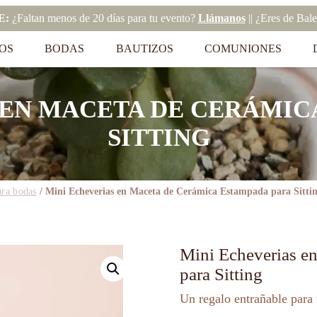
E:
¿Faltan menos de 20 días para tu evento?
Llámanos
|| ¿Eres de Bal
OS
BODAS
BAUTIZOS
COMUNIONES
 EN MACETA DE CERÁMIC
SITTING
ara bodas
/ Mini Echeverias en Maceta de Cerámica Estampada para Sitti
Mini Echeverias e
para Sitting
Un regalo entrañable para 