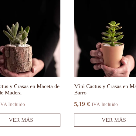
Este
producto
tiene
múltiples
variantes.
Las
opciones
se
pueden
elegir
en
la
página
de
producto
ctus y Crasas en Maceta de
Mini Cactus y Crasas en Ma
de Madera
Barro
5,19
€
IVA Incluido
IVA Incluido
VER MÁS
VER MÁS