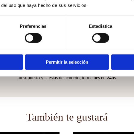
r del uso que haya hecho de sus servicios.
Hacer tu pedido es muy fácil
Preferencias
Estadística
¿Puedo ver antes el producto?
Coordinaremos una cita por vídeo llamada para que
an
lo veas en vivo, o también puedes solicitar una
Permitir la selección
ho
muestra llamándonos
641209311
al o escribiéndonos
a
a
hola@mirandagreen.es
. Te enviaremos un
presupuesto y si estás de acuerdo, lo recibes en 24hs.
También te gustará