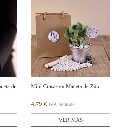
Este
producto
tiene
múltiples
variantes.
Las
opciones
se
pueden
elegir
en
la
página
de
producto
ceta de
Mini Crasas en Maceta de Zinc
4,79
€
IVA Incluido
VER MÁS