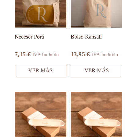
variantes.
variantes.
Las
Las
opciones
opciones
se
se
pueden
pueden
elegir
elegir
en
en
Neceser Porá
Bolso Kansall
la
la
página
página
de
de
7,15
€
13,95
€
IVA Incluido
IVA Incluido
producto
producto
VER MÁS
VER MÁS
Este
producto
tiene
múltiples
variantes.
Las
opciones
se