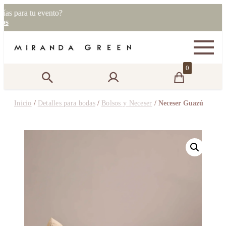
para tu evento?
0
Inicio
/
Detalles para bodas
/
Bolsos y Neceser
/ Neceser Guazú