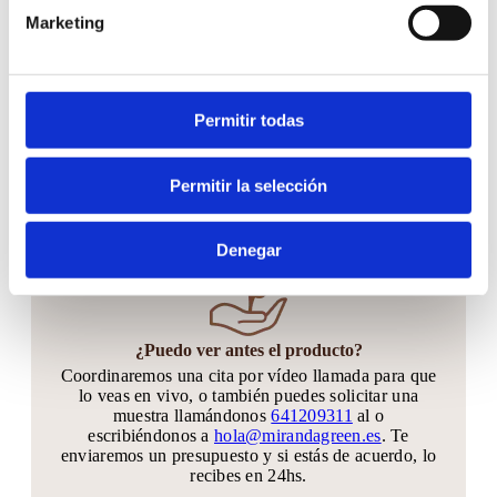
Hacer tu pedido es muy fácil
Marketing
Permitir todas
¿Cuándo hacer el pedido?
Puedes hacer tu pedido hasta 30 días antes de tu
gran día. Si quieres quedarte tranquilo y anticiparte
Permitir la selección
mucho más, sin problema!! Podrás agregar
unidades hasta 20 días antes de tu evento
Denegar
¿Puedo ver antes el producto?
Coordinaremos una cita por vídeo llamada para que
lo veas en vivo, o también puedes solicitar una
muestra llamándonos
641209311
al o
escribiéndonos a
hola@mirandagreen.es
. Te
enviaremos un presupuesto y si estás de acuerdo, lo
recibes en 24hs.