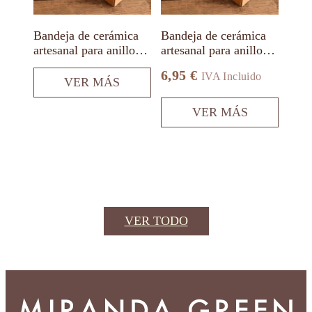
pueden
elegir
en
Bandeja de cerámica
Bandeja de cerámica
la
artesanal para anillos
artesanal para anillos
página
con nombre
con nombre
de
6,95
€
IVA Incluido
producto
VER MÁS
VER MÁS
VER TODO