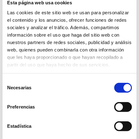
Neceser
Esta página web usa cookies
Guazú
cantidad
Las cookies de este sitio web se usan para personalizar
Precio Total:
49.25
€
el contenido y los anuncios, ofrecer funciones de redes
sociales y analizar el tráfico. Además, compartimos
información sobre el uso que haga del sitio web con
¿Necesitas saber más sobre los envíos?
nuestros partners de redes sociales, publicidad y análisis
Saber más sobre los envíos
web, quienes pueden combinarla con otra información
que les haya proporcionado o que hayan recopilado a
partir del uso que haya hecho de sus servicios.
SOSTENIBLE
KM 0
BIODEGRADABLE
Selección
Necesarias
de
DESCRIPCIÓN
consentimiento
Preferencias
Estadística