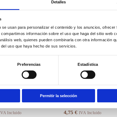
Detalles
También te gustará
s
Este
b se usan para personalizar el contenido y los anuncios, ofrecer
producto
tiene
s, compartimos información sobre el uso que haga del sitio web 
múltiples
 análisis web, quienes pueden combinarla con otra información q
variantes.
r del uso que haya hecho de sus servicios.
Las
opciones
se
pueden
Preferencias
Estadística
elegir
en
la
página
de
producto
Permitir la selección
heverias en Maceta de
Mini Crasas en Maceta de
a Blanca
Cerámica Blanca
4,75
€
IVA Incluido
IVA Incluido