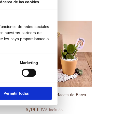
Acerca de las cookies
Este
 funciones de redes sociales
producto
tiene
con nuestros partners de
múltiples
ue les haya proporcionado o
variantes.
Las
opciones
se
pueden
Marketing
elegir
en
la
página
de
producto
Permitir todas
Mini Crasas en Maceta de Barro
5,19
€
IVA Incluido