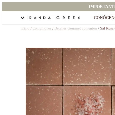
IMPORTANT
CONÓCEN
Inicio
/
Comuniones
/
Detalles Gourmet comunión
/ Sal Rosa 