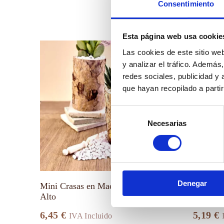
Consentimiento
Esta página web usa cookie
Este
Este
Las cookies de este sitio we
producto
producto
tiene
tiene
y analizar el tráfico. Ademá
múltiples
múltiples
redes sociales, publicidad y
variantes.
variantes.
que hayan recopilado a parti
Las
Las
opciones
opciones
se
se
Selección
pueden
pueden
Necesarias
de
elegir
elegir
en
en
consentimiento
la
la
página
página
de
de
producto
producto
Denegar
Mini Crasas en Maceta de Madera
Mini Ec
Alto
Cerámic
6,45
€
5,19
€
IVA Incluido