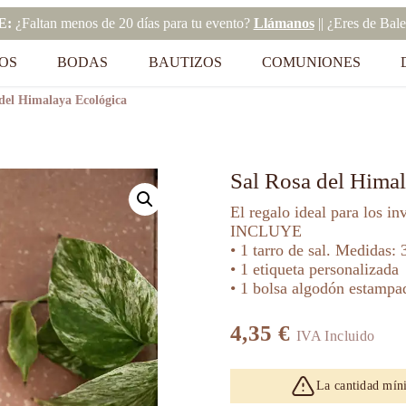
E:
¿Faltan menos de 20 días para tu evento?
Llámanos
|| ¿Eres de Bal
OS
BODAS
BAUTIZOS
COMUNIONES
del Himalaya Ecológica
Sal Rosa del Hima
El regalo ideal para los in
INCLUYE
• 1 tarro de sal. Medidas:
• 1 etiqueta personalizada
• 1 bolsa algodón estamp
4,35
€
IVA Incluido
La cantidad mín