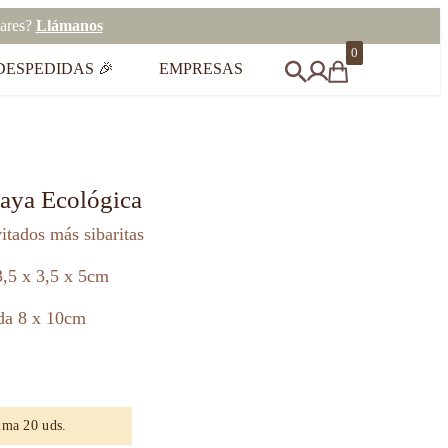
eares?
Llámanos
0
DESPEDIDAS 🎉
EMPRESAS
laya Ecológica
vitados más sibaritas
 3,5 x 3,5 x 5cm
ada 8 x 10cm
ima 20 uds.