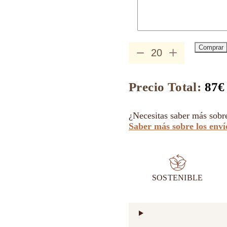
Comprar
Sal
Rosa
del
Himalaya
Precio Total:
87
€
Ecológica
cantidad
¿Necesitas saber más sobr
Saber más sobre los enví
SOSTENIBLE