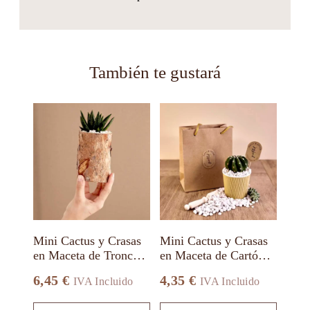
También te gustará
Este
Este
producto
producto
tiene
tiene
múltiples
múltiples
variantes.
variantes.
Las
Las
opciones
opciones
se
se
pueden
pueden
elegir
elegir
en
en
Mini Cactus y Crasas
Mini Cactus y Crasas
la
la
en Maceta de Tronco
en Maceta de Cartón
página
página
de Madera Alto
Reciclado
de
de
6,45
€
4,35
€
IVA Incluido
IVA Incluido
producto
producto