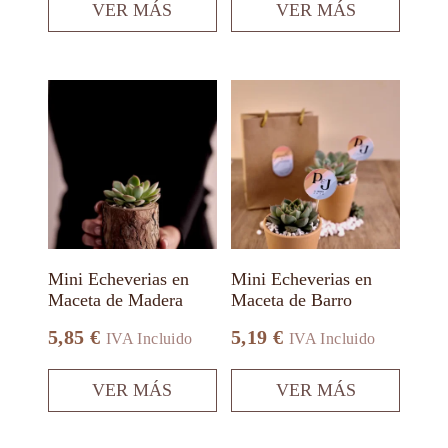
VER MÁS
VER MÁS
Este
Este
producto
producto
tiene
tiene
múltiples
múltiples
variantes.
variantes.
Las
Las
opciones
opciones
se
se
pueden
pueden
elegir
elegir
en
en
Mini Echeverias en
Mini Echeverias en
la
la
Maceta de Madera
Maceta de Barro
página
página
de
de
5,85
€
5,19
€
IVA Incluido
IVA Incluido
producto
producto
VER MÁS
VER MÁS