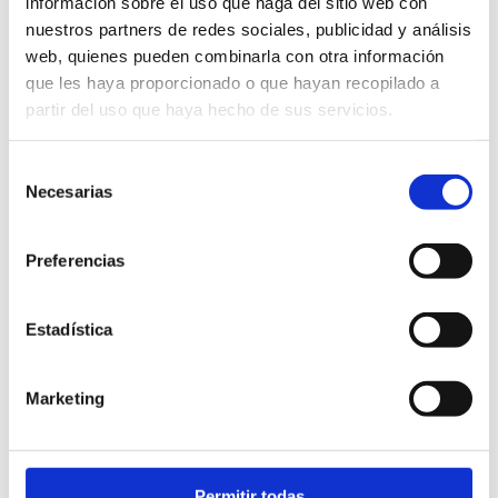
información sobre el uso que haga del sitio web con
SOSTENIBLE
KM 0
BIODEGRADABLE
nuestros partners de redes sociales, publicidad y análisis
web, quienes pueden combinarla con otra información
DESCRIPCIÓN
que les haya proporcionado o que hayan recopilado a
partir del uso que haya hecho de sus servicios.
Selección
Necesarias
de
consentimiento
Hacer tu pedido es muy fácil
Preferencias
Estadística
¿Cuándo hacer el pedido?
Marketing
Puedes hacer tu pedido hasta 30 días antes de tu
gran día. Si quieres quedarte tranquilo y anticiparte
mucho más, sin problema!! Podrás agregar
unidades hasta 20 días antes de tu evento
Permitir todas