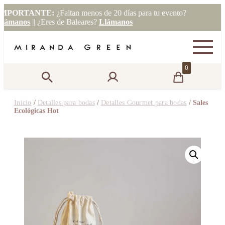
ORTANTE:
¿Faltan menos de 20 días para tu evento?
manos
|| ¿Eres de Baleares?
Llámanos
0
Inicio
/
Detalles para bodas
/
Detalles Gourmet para bodas
/ Sales
Ecológicas Hot