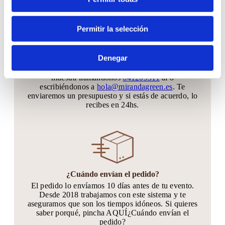
Permitir la selección
¿Puedo ver antes el producto?
Denegar
Coordinaremos una cita por vídeo llamada para que
lo veas en vivo, o también puedes solicitar una
muestra llamándonos
641209311
al o
escribiéndonos a
hola@mirandagreen.es
. Te
enviaremos un presupuesto y si estás de acuerdo, lo
recibes en 24hs.
¿Cuándo envían el pedido?
El pedido lo envíamos 10 días antes de tu evento.
Desde 2018 trabajamos con este sistema y te
aseguramos que son los tiempos idóneos. Si quieres
saber porqué, pincha AQUÍ¿Cuándo envían el
pedido?