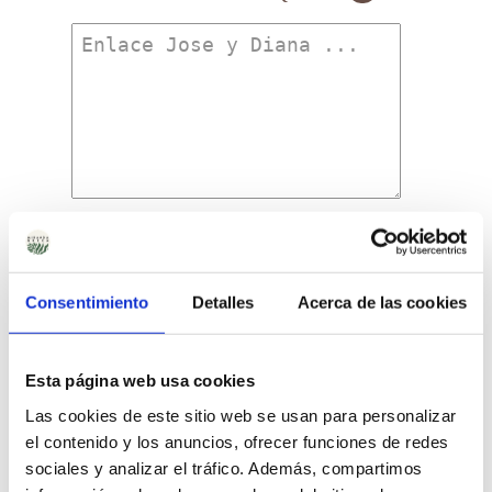
Comprar
Sales
Ecológicas
Hot
Consentimiento
Detalles
Acerca de las cookies
cantidad
Precio Total:
87
€
¿Necesitas saber más sobre los envíos?
Esta página web usa cookies
Saber más sobre los envíos
Las cookies de este sitio web se usan para personalizar
el contenido y los anuncios, ofrecer funciones de redes
sociales y analizar el tráfico. Además, compartimos