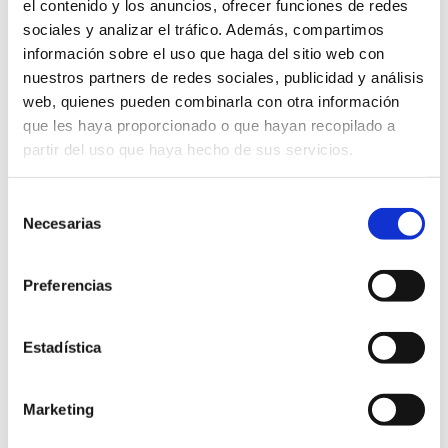
el contenido y los anuncios, ofrecer funciones de redes
y llenos de ilusión nos pusimos manos a la obra!
sociales y analizar el tráfico. Además, compartimos
información sobre el uso que haga del sitio web con
nuestros partners de redes sociales, publicidad y análisis
web, quienes pueden combinarla con otra información
que les haya proporcionado o que hayan recopilado a
partir del uso que haya hecho de sus servicios.
Selección
Necesarias
de
consentimiento
Preferencias
Estadística
Marketing