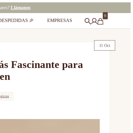
eares?
Llámanos
0
DESPEDIDAS 🎉
EMPRESAS
11 Oct
ás Fascinante para
een
gicos