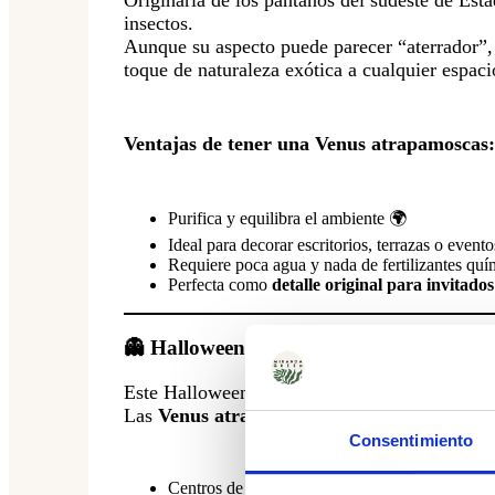
insectos.
Aunque su aspecto puede parecer “aterrador”,
toque de naturaleza exótica a cualquier espaci
Ventajas de tener una Venus atrapamoscas:
Purifica y equilibra el ambiente 🌍
Ideal para decorar escritorios, terrazas o event
Requiere poca agua y nada de fertilizantes quí
Perfecta como
detalle original para invitados
👻 Halloween Sostenible con Miranda G
Este Halloween, transforma tu decoración en 
Las
Venus atrapamoscas en macetas biodeg
Consentimiento
Centros de mesa naturales 🎃