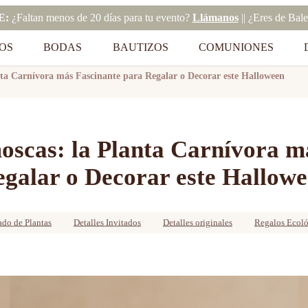
E:
¿Faltan menos de 20 días para tu evento?
Llámanos
|| ¿Eres de Bal
OS
BODAS
BAUTIZOS
COMUNIONES
ta Carnívora más Fascinante para Regalar o Decorar este Halloween
scas: la Planta Carnívora m
galar o Decorar este Hallow
do de Plantas
Detalles Invitados
Detalles originales
Regalos Ecoló