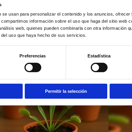
s
mpresas
b se usan para personalizar el contenido y los anuncios, ofrecer
 motivos de calabazas, fantasmas o murciélagos, o añadir tu l
s, compartimos información sobre el uso que haga del sitio web 
 análisis web, quienes pueden combinarla con otra información q
r del uso que haya hecho de sus servicios.
Preferencias
Estadística
Permitir la selección