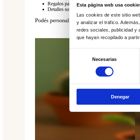
Regalos para invitados en eventos temáticos
Esta página web usa cookie
Detalles sostenibles para escuelas, tiendas o e
Las cookies de este sitio we
Podés personalizar la
etiqueta decorativa
con
y analizar el tráfico. Ademá
redes sociales, publicidad y
que hayan recopilado a parti
Selección
Necesarias
de
consentimiento
Denegar