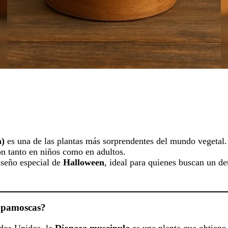
a)
es una de las plantas más sorprendentes del mundo vegetal.
ón tanto en niños como en adultos.
iseño especial de
Halloween
, ideal para quienes buscan un de
rapamoscas?
ados Unidos, la
Dionaea muscipula
es una planta que obtiene