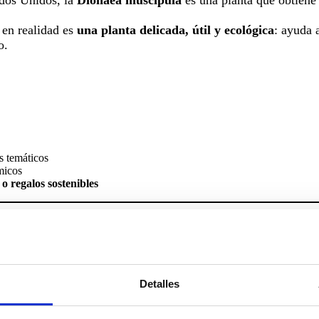
 en realidad es
una planta delicada, útil y ecológica
: ayuda 
o.
os temáticos
micos
 o regalos sostenibles
reen
algo único: combina lo
verde y lo spooky
.
radables
de Miranda Green son perfectas para:
Detalles